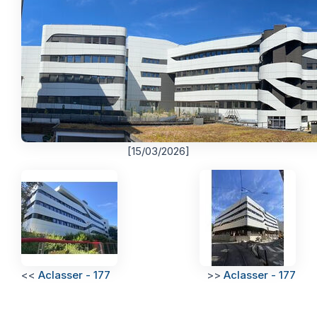
Thermographie
ACTUALITÉS
Nos Formules
CONTACT
ETRE RAPPELÉ
[15/03/2026]
<<
Aclasser - 177
>>
Aclasser - 177