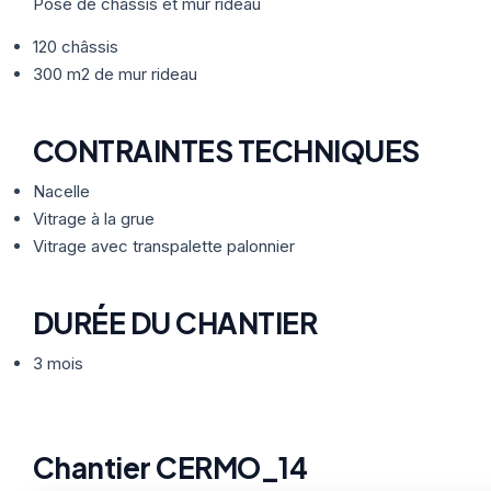
Thermographie
Pose de châssis et mur rideau
ACTUALITÉS
Nos Formules
120 châssis
300 m2 de mur rideau
CONTACT
CONTRAINTES TECHNIQUES
ETRE RAPPELÉ
Nacelle
Vitrage à la grue
Vitrage avec transpalette palonnier
DURÉE DU CHANTIER
3 mois
Chantier CERMO_14