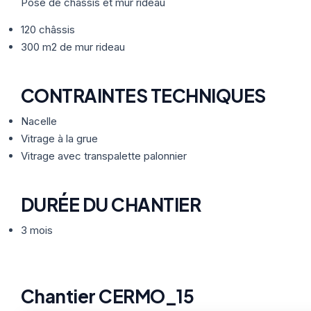
Thermographie
Pose de châssis et mur rideau
ACTUALITÉS
Nos Formules
120 châssis
300 m2 de mur rideau
CONTACT
CONTRAINTES TECHNIQUES
ETRE RAPPELÉ
Nacelle
Vitrage à la grue
Vitrage avec transpalette palonnier
DURÉE DU CHANTIER
3 mois
Chantier CERMO_15