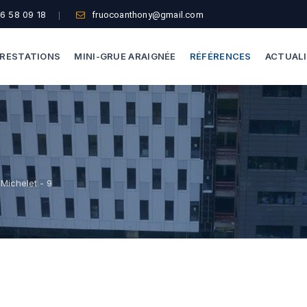
6 58 09 18
fruocoanthony@gmail.com
RESTATIONS
MINI-GRUE ARAIGNÉE
RÉFÉRENCES
ACTUAL
Dépannage Vitrages
Capacité De Levage
Vitrine Magasin
Accès Difficiles
Expertise Bris De Glace
Nos Formules
 Michelet - 9
Recherche De Fuite
Thermographie