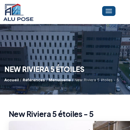
Toggle
navigation
LA SOCIÉTÉ
PRESTATIONS
NEW RIVIERA 5 ÉTOILES
Accueil
/
Références
/
Menuiserie
/ New Riviera 5 étoiles - 5
MINI-GRUE ARAIGNÉE
Dépannage Vitrages
Vitrine Magasin
RÉFÉRENCES
Expertise Bris De Glace
Capacité De Levage
New Riviera 5 étoiles - 5
Recherche De Fuite
Accès Difficiles