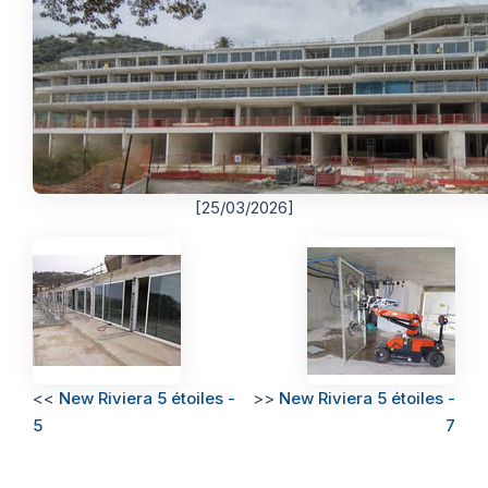
Thermographie
ACTUALITÉS
Nos Formules
CONTACT
ETRE RAPPELÉ
[25/03/2026]
<<
New Riviera 5 étoiles -
>>
New Riviera 5 étoiles -
5
7