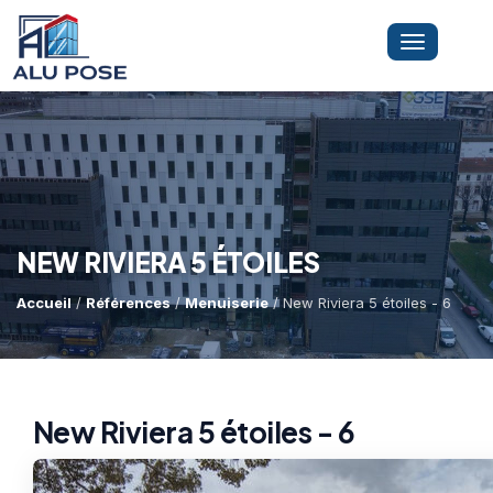
Toggle
navigation
LA SOCIÉTÉ
PRESTATIONS
NEW RIVIERA 5 ÉTOILES
Accueil
/
Références
/
Menuiserie
/ New Riviera 5 étoiles - 6
MINI-GRUE ARAIGNÉE
Dépannage Vitrages
Vitrine Magasin
RÉFÉRENCES
Expertise Bris De Glace
Capacité De Levage
New Riviera 5 étoiles - 6
Recherche De Fuite
Accès Difficiles