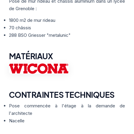
Thermographie
Pose de mur rideau et châssis aluminium dans un lycée
ACTUALITÉS
Nos Formules
de Grenoble :
1800 m2 de mur rideau
CONTACT
70 châssis
288 BSO Griesser "metalunic"
ETRE RAPPELÉ
MATÉRIAUX
CONTRAINTES TECHNIQUES
Pose commencée à l'étage à la demande de
l'architecte
Nacelle