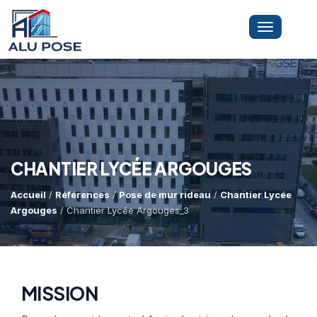
Toggle
navigation
LA SOCIÉTÉ
PRESTATIONS
CHANTIER LYCÉE ARGOUGES
Accueil
/
Références
/
Pose de mur rideau
/
Chantier Lycée
MINI-GRUE ARAIGNÉE
Dépannage Vitrages
Argouges
/ Chantier Lycée Argouges_3
Vitrine Magasin
RÉFÉRENCES
Expertise Bris De Glace
Capacité De Levage
MISSION
Recherche De Fuite
Accès Difficiles