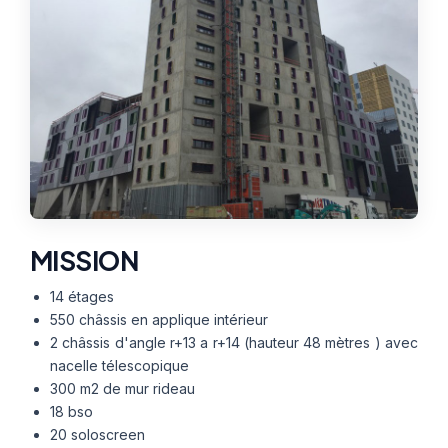
Thermographie
ACTUALITÉS
Nos Formules
CONTACT
ETRE RAPPELÉ
MISSION
14 étages
550 châssis en applique intérieur
2 châssis d'angle r+13 a r+14 (hauteur 48 mètres ) avec
nacelle télescopique
300 m2 de mur rideau
18 bso
20 soloscreen