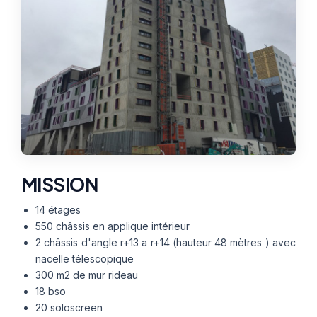
Thermographie
ACTUALITÉS
Nos Formules
CONTACT
ETRE RAPPELÉ
MISSION
14 étages
550 châssis en applique intérieur
2 châssis d'angle r+13 a r+14 (hauteur 48 mètres ) avec
nacelle télescopique
300 m2 de mur rideau
18 bso
20 soloscreen