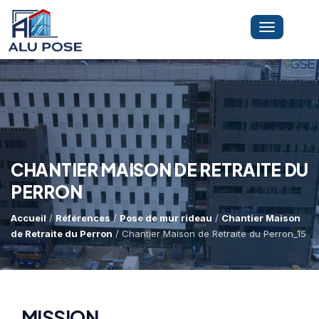
Toggle
navigation
LA SOCIÉTÉ
PRESTATIONS
CHANTIER MAISON DE RETRAITE DU
PERRON
MINI-GRUE ARAIGNÉE
Dépannage Vitrages
Accueil
/
Références
/
Pose de mur rideau
/
Chantier Maison
de Retraite du Perron
/ Chantier Maison de Retraite du Perron_15
Vitrine Magasin
RÉFÉRENCES
Expertise Bris De Glace
Capacité De Levage
Recherche De Fuite
Accès Difficiles
MISSION