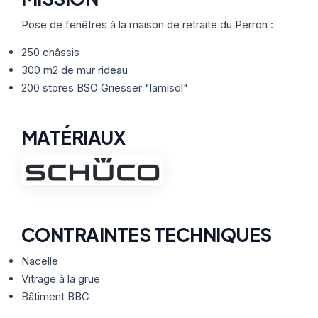
Thermographie
ACTUALITÉS
Nos Formules
Pose de fenêtres à la maison de retraite du Perron :
250 châssis
CONTACT
300 m2 de mur rideau
200 stores BSO Griesser "lamisol"
ETRE RAPPELÉ
MATÉRIAUX
CONTRAINTES TECHNIQUES
Nacelle
Vitrage à la grue
Bâtiment BBC