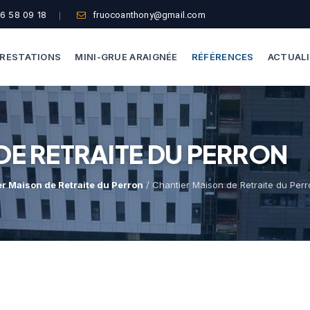
6 58 09 18
fruocoanthony@gmail.com
RESTATIONS
MINI-GRUE ARAIGNÉE
RÉFÉRENCES
ACTUAL
Dépannage Vitrages
Capacité De Levage
DE RETRAITE DU PERRON
Vitrine Magasin
Accès Difficiles
Expertise Bris De Glace
Nos Formules
r Maison de Retraite du Perron
/ Chantier Maison de Retraite du Perr
Recherche De Fuite
Thermographie