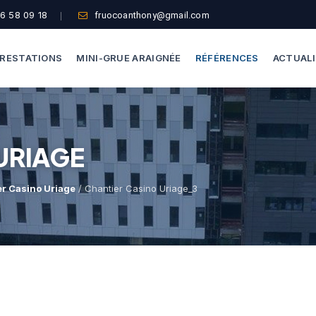
6 58 09 18
fruocoanthony@gmail.com
RESTATIONS
MINI-GRUE ARAIGNÉE
RÉFÉRENCES
ACTUAL
Dépannage Vitrages
Capacité De Levage
URIAGE
Vitrine Magasin
Accès Difficiles
Expertise Bris De Glace
Nos Formules
r Casino Uriage
/ Chantier Casino Uriage_3
Recherche De Fuite
Thermographie