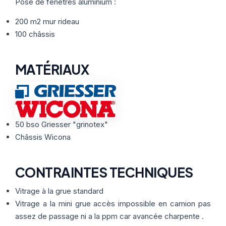
Thermographie
Pose de fenêtres aluminium :
ACTUALITÉS
Nos Formules
200 m2 mur rideau
100 châssis
CONTACT
MATÉRIAUX
ETRE RAPPELÉ
50 bso Griesser "grinotex"
Châssis Wicona
CONTRAINTES TECHNIQUES
Vitrage à la grue standard
Vitrage a la mini grue accès impossible en camion pas
assez de passage ni a la ppm car avancée charpente .