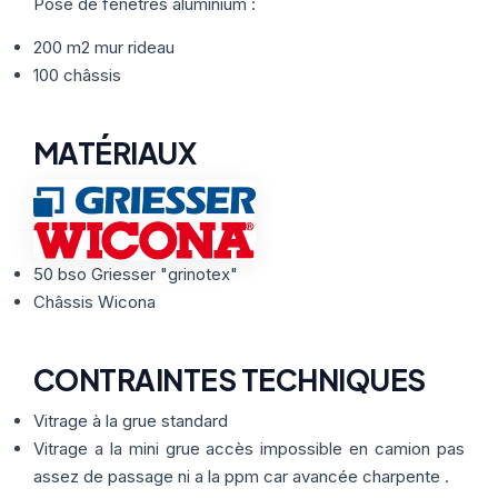
Thermographie
Pose de fenêtres aluminium :
ACTUALITÉS
Nos Formules
200 m2 mur rideau
100 châssis
CONTACT
MATÉRIAUX
ETRE RAPPELÉ
50 bso Griesser "grinotex"
Châssis Wicona
CONTRAINTES TECHNIQUES
Vitrage à la grue standard
Vitrage a la mini grue accès impossible en camion pas
assez de passage ni a la ppm car avancée charpente .