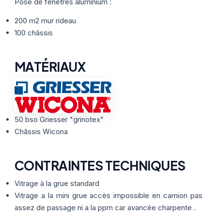
Thermographie
Pose de fenêtres aluminium :
ACTUALITÉS
Nos Formules
200 m2 mur rideau
100 châssis
CONTACT
MATÉRIAUX
ETRE RAPPELÉ
50 bso Griesser "grinotex"
Châssis Wicona
CONTRAINTES TECHNIQUES
Vitrage à la grue standard
Vitrage a la mini grue accès impossible en camion pas
assez de passage ni a la ppm car avancée charpente .