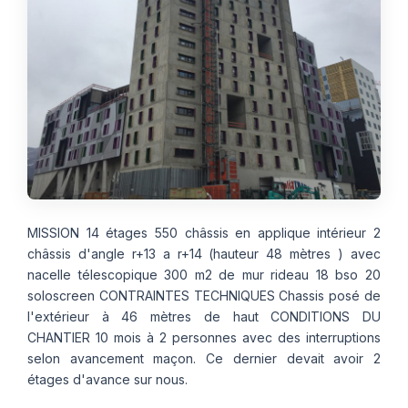
Thermographie
ACTUALITÉS
Nos Formules
CONTACT
ETRE RAPPELÉ
MISSION 14 étages 550 châssis en applique intérieur 2
châssis d'angle r+13 a r+14 (hauteur 48 mètres ) avec
nacelle télescopique 300 m2 de mur rideau 18 bso 20
soloscreen CONTRAINTES TECHNIQUES Chassis posé de
l'extérieur à 46 mètres de haut CONDITIONS DU
CHANTIER 10 mois à 2 personnes avec des interruptions
selon avancement maçon. Ce dernier devait avoir 2
étages d'avance sur nous.