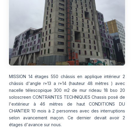
Thermographie
ACTUALITÉS
Nos Formules
CONTACT
ETRE RAPPELÉ
MISSION 14 étages 550 châssis en applique intérieur 2
châssis d'angle r+13 a r+14 (hauteur 48 mètres ) avec
nacelle télescopique 300 m2 de mur rideau 18 bso 20
soloscreen CONTRAINTES TECHNIQUES Chassis posé de
l'extérieur à 46 mètres de haut CONDITIONS DU
CHANTIER 10 mois à 2 personnes avec des interruptions
selon avancement maçon. Ce dernier devait avoir 2
étages d'avance sur nous.