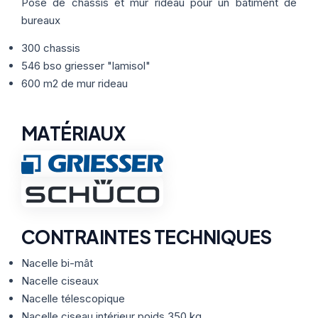
Thermographie
Pose de châssis et mur rideau pour un bâtiment de
ACTUALITÉS
Nos Formules
bureaux
300 chassis
CONTACT
546 bso griesser "lamisol"
600 m2 de mur rideau
ETRE RAPPELÉ
MATÉRIAUX
CONTRAINTES TECHNIQUES
Nacelle bi-mât
Nacelle ciseaux
Nacelle télescopique
Nacelle ciseau intérieur poids 350 kg