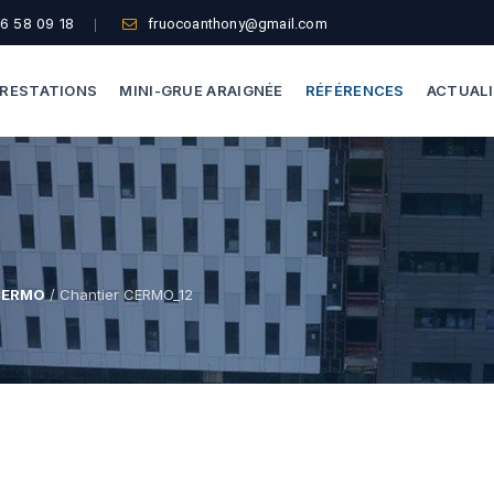
6 58 09 18
fruocoanthony@gmail.com
RESTATIONS
MINI-GRUE ARAIGNÉE
RÉFÉRENCES
ACTUAL
Dépannage Vitrages
Capacité De Levage
Vitrine Magasin
Accès Difficiles
Expertise Bris De Glace
Nos Formules
 CERMO
/ Chantier CERMO_12
Recherche De Fuite
Thermographie