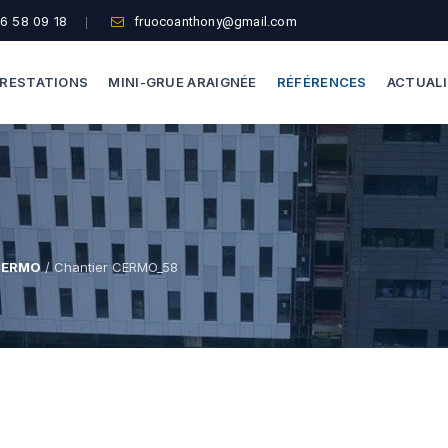
6 58 09 18
fruocoanthony@gmail.com
RESTATIONS
MINI-GRUE ARAIGNÉE
RÉFÉRENCES
ACTUAL
Dépannage Vitrages
Capacité De Levage
Vitrine Magasin
Accès Difficiles
Expertise Bris De Glace
Nos Formules
 CERMO
/ Chantier CERMO_58
Recherche De Fuite
Thermographie