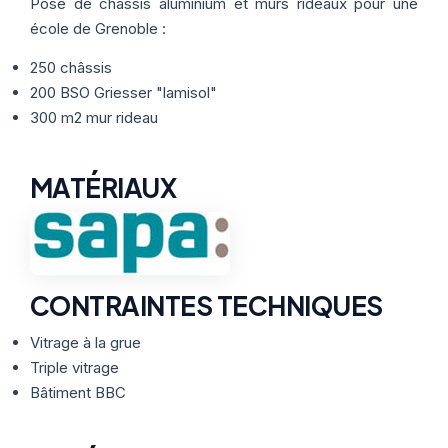
Thermographie
Pose de châssis aluminium et murs rideaux pour une
ACTUALITÉS
Nos Formules
école de Grenoble :
250 châssis
CONTACT
200 BSO Griesser "lamisol"
300 m2 mur rideau
ETRE RAPPELÉ
MATÉRIAUX
CONTRAINTES TECHNIQUES
Vitrage à la grue
Triple vitrage
Bâtiment BBC