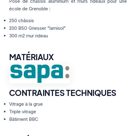
Thermographie
Pose de châssis aluminium et murs rideaux pour une
ACTUALITÉS
Nos Formules
école de Grenoble :
250 châssis
CONTACT
200 BSO Griesser "lamisol"
300 m2 mur rideau
ETRE RAPPELÉ
MATÉRIAUX
CONTRAINTES TECHNIQUES
Vitrage à la grue
Triple vitrage
Bâtiment BBC