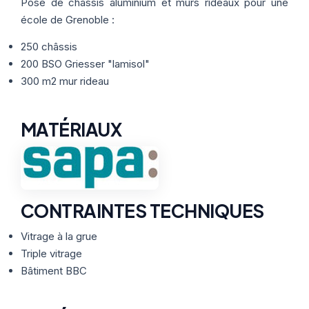
Thermographie
Pose de châssis aluminium et murs rideaux pour une
ACTUALITÉS
Nos Formules
école de Grenoble :
250 châssis
CONTACT
200 BSO Griesser "lamisol"
300 m2 mur rideau
ETRE RAPPELÉ
MATÉRIAUX
CONTRAINTES TECHNIQUES
Vitrage à la grue
Triple vitrage
Bâtiment BBC