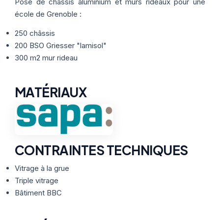
Thermographie
Pose de châssis aluminium et murs rideaux pour une
ACTUALITÉS
Nos Formules
école de Grenoble :
250 châssis
CONTACT
200 BSO Griesser "lamisol"
300 m2 mur rideau
ETRE RAPPELÉ
MATÉRIAUX
CONTRAINTES TECHNIQUES
Vitrage à la grue
Triple vitrage
Bâtiment BBC