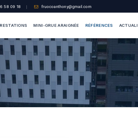
6 58 09 18
fruocoanthony@gmail.com
RESTATIONS
MINI-GRUE ARAIGNÉE
RÉFÉRENCES
ACTUAL
Dépannage Vitrages
Capacité De Levage
Vitrine Magasin
Accès Difficiles
Expertise Bris De Glace
Nos Formules
Recherche De Fuite
Thermographie