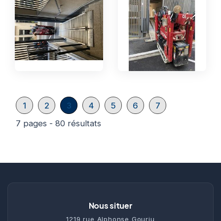
1
2
3
4
5
6
7
7 pages - 80 résultats
Nous situer
1219 rue Alphonse Gourju