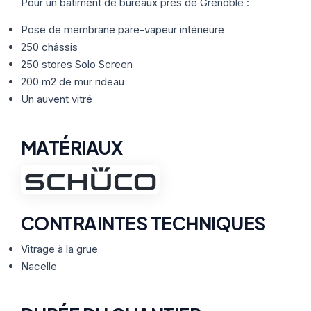
Thermographie
Pour un bâtiment de bureaux près de Grenoble :
ACTUALITÉS
Nos Formules
Pose de membrane pare-vapeur intérieure
250 châssis
CONTACT
250 stores Solo Screen
200 m2 de mur rideau
Un auvent vitré
ETRE RAPPELÉ
MATÉRIAUX
CONTRAINTES TECHNIQUES
Vitrage à la grue
Nacelle