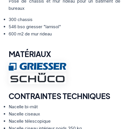
Thermographie
Pose de châssis et mur rideau pour un bâtiment de
ACTUALITÉS
Nos Formules
bureaux
300 chassis
CONTACT
546 bso griesser "lamisol"
600 m2 de mur rideau
ETRE RAPPELÉ
MATÉRIAUX
CONTRAINTES TECHNIQUES
Nacelle bi-mât
Nacelle ciseaux
Nacelle télescopique
Nacelle ciseau intérieur poids 350 kg