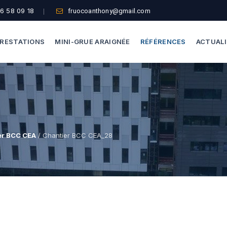
6 58 09 18
fruocoanthony@gmail.com
RESTATIONS
MINI-GRUE ARAIGNÉE
RÉFÉRENCES
ACTUAL
Dépannage Vitrages
Capacité De Levage
Vitrine Magasin
Accès Difficiles
Expertise Bris De Glace
Nos Formules
er BCC CEA
/ Chantier BCC CEA_28
Recherche De Fuite
Thermographie