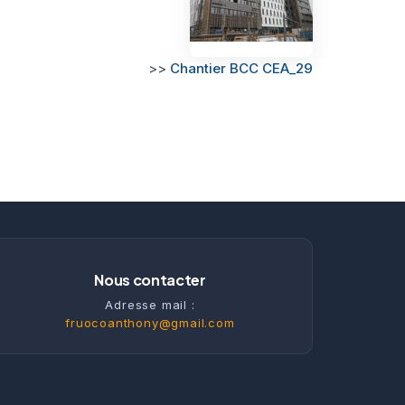
>>
Chantier BCC CEA_29
Nous contacter
Adresse mail :
fruocoanthony@gmail.com