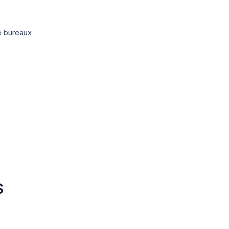
e bureaux
S