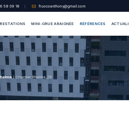
6 58 09 18
fruocoanthony@gmail.com
RESTATIONS
MINI-GRUE ARAIGNÉE
RÉFÉRENCES
ACTUAL
Dépannage Vitrages
Capacité De Levage
Vitrine Magasin
Accès Difficiles
Expertise Bris De Glace
Nos Formules
Phelma
/ Chantier Phelma_28
Recherche De Fuite
Thermographie