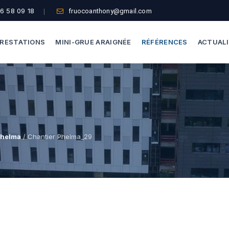
6 58 09 18
fruocoanthony@gmail.com
RESTATIONS
MINI-GRUE ARAIGNÉE
RÉFÉRENCES
ACTUAL
Dépannage Vitrages
Capacité De Levage
Vitrine Magasin
Accès Difficiles
Expertise Bris De Glace
Nos Formules
Phelma
/ Chantier Phelma_29
Recherche De Fuite
Thermographie