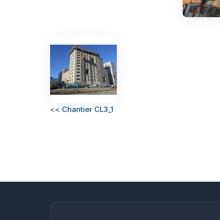
<<
Chantier CL3_1