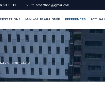
6 58 09 18
fruocoanthony@gmail.com
RESTATIONS
MINI-GRUE ARAIGNÉE
RÉFÉRENCES
ACTUAL
Dépannage Vitrages
Capacité De Levage
Vitrine Magasin
Accès Difficiles
Expertise Bris De Glace
Nos Formules
CL3
/ Chantier CL3_2
Recherche De Fuite
Thermographie