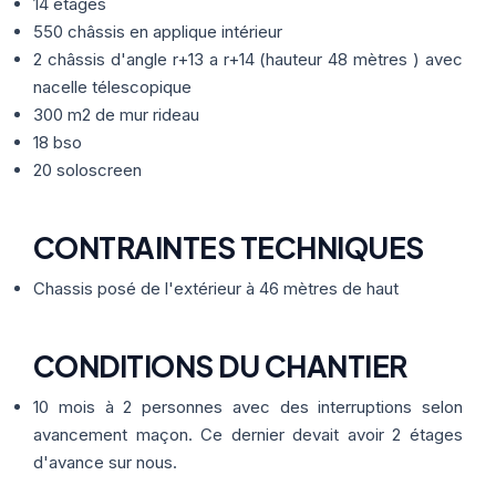
Thermographie
14 étages
ACTUALITÉS
Nos Formules
550 châssis en applique intérieur
2 châssis d'angle r+13 a r+14 (hauteur 48 mètres ) avec
nacelle télescopique
CONTACT
300 m2 de mur rideau
18 bso
ETRE RAPPELÉ
20 soloscreen
CONTRAINTES TECHNIQUES
Chassis posé de l'extérieur à 46 mètres de haut
CONDITIONS DU CHANTIER
10 mois à 2 personnes avec des interruptions selon
avancement maçon. Ce dernier devait avoir 2 étages
d'avance sur nous.