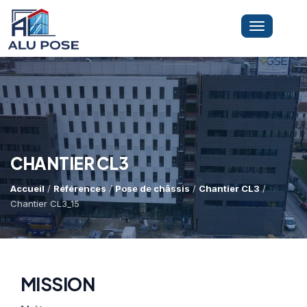
Toggle
navigation
LA SOCIÉTÉ
PRESTATIONS
CHANTIER CL3
Accueil
/
Références
/
Pose de châssis
/
Chantier CL3
/
MINI-GRUE ARAIGNÉE
Dépannage Vitrages
Chantier CL3_15
Vitrine Magasin
RÉFÉRENCES
Expertise Bris De Glace
Capacité De Levage
MISSION
Recherche De Fuite
Accès Difficiles