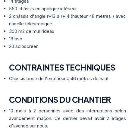
Thermographie
14 étages
ACTUALITÉS
Nos Formules
550 châssis en applique intérieur
2 châssis d'angle r+13 a r+14 (hauteur 48 mètres ) avec
nacelle télescopique
CONTACT
300 m2 de mur rideau
18 bso
ETRE RAPPELÉ
20 soloscreen
CONTRAINTES TECHNIQUES
Chassis posé de l'extérieur à 46 mètres de haut
CONDITIONS DU CHANTIER
10 mois à 2 personnes avec des interruptions selon
avancement maçon. Ce dernier devait avoir 2 étages
d'avance sur nous.