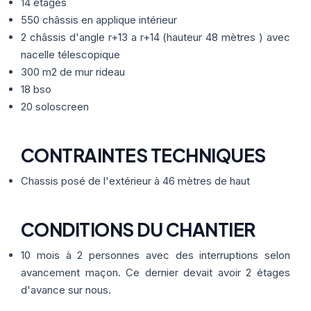
Thermographie
14 étages
ACTUALITÉS
Nos Formules
550 châssis en applique intérieur
2 châssis d'angle r+13 a r+14 (hauteur 48 mètres ) avec
nacelle télescopique
CONTACT
300 m2 de mur rideau
18 bso
ETRE RAPPELÉ
20 soloscreen
CONTRAINTES TECHNIQUES
Chassis posé de l'extérieur à 46 mètres de haut
CONDITIONS DU CHANTIER
10 mois à 2 personnes avec des interruptions selon
avancement maçon. Ce dernier devait avoir 2 étages
d'avance sur nous.