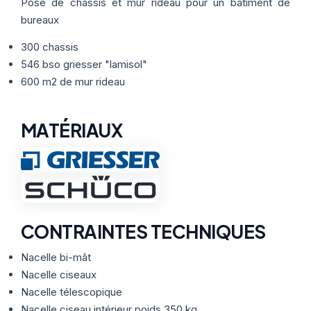
Thermographie
Pose de châssis et mur rideau pour un bâtiment de
ACTUALITÉS
Nos Formules
bureaux
300 chassis
CONTACT
546 bso griesser "lamisol"
600 m2 de mur rideau
ETRE RAPPELÉ
MATÉRIAUX
CONTRAINTES TECHNIQUES
Nacelle bi-mât
Nacelle ciseaux
Nacelle télescopique
Nacelle ciseau intérieur poids 350 kg