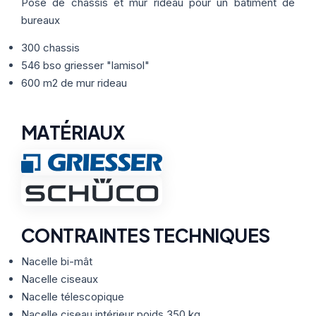
Thermographie
Pose de châssis et mur rideau pour un bâtiment de
ACTUALITÉS
Nos Formules
bureaux
300 chassis
CONTACT
546 bso griesser "lamisol"
600 m2 de mur rideau
ETRE RAPPELÉ
MATÉRIAUX
CONTRAINTES TECHNIQUES
Nacelle bi-mât
Nacelle ciseaux
Nacelle télescopique
Nacelle ciseau intérieur poids 350 kg