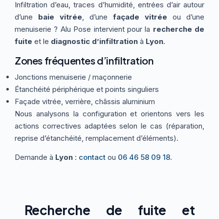
Infiltration d’eau, traces d’humidité, entrées d’air autour
Thermographie
ACTUALITÉS
Nos Formules
d’une
baie vitrée
, d’une
façade vitrée
ou d’une
menuiserie ? Alu Pose intervient pour la
recherche de
fuite
et le
diagnostic d’infiltration
à
Lyon
.
CONTACT
Zones fréquentes d’infiltration
Jonctions menuiserie / maçonnerie
ETRE RAPPELÉ
Étanchéité périphérique et points singuliers
Façade vitrée, verrière, châssis aluminium
Nous analysons la configuration et orientons vers les
actions correctives adaptées selon le cas (réparation,
reprise d’étanchéité, remplacement d’éléments).
Demande à
Lyon
:
contact
ou
06 46 58 09 18
.
Recherche de fuite et