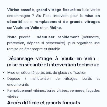
Thermographie
ACTUALITÉS
Nos Formules
Vitrine cassée
,
grand vitrage fissuré
ou baie vitrée
endommagée ? Alu Pose intervient pour la
mise en
sécurité
et le
remplacement de grands vitrages
CONTACT
sur
Vaulx-en-Velin
et en
Rhône
.
Notre priorité :
sécuriser rapidement
(périmètre,
ETRE RAPPELÉ
protection, dépose si nécessaire), puis organiser une
remise en état propre et durable.
Dépannage vitrage à Vaulx-en-Velin :
mise en sécurité et intervention technique
Mise en sécurité après bris de glace / effraction
Dépose / manutention de vitrages lourds et
encombrants
Remplacement vitrines, baies vitrées, verrières, façades
vitrées
Accès difficile et grands formats