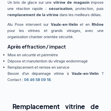
Un bris de glace sur une
vitrine de magasin
impose
Thermographie
ACTUALITÉS
Nos Formules
une réaction rapide :
sécurisation
, protection, puis
remplacement de la vitrine
dans les meilleurs délais.
Alu Pose intervient sur
Vaulx-en-Velin
et en
Rhône
CONTACT
pour les vitrines et grands vitrages, avec une
organisation chantier orientée sécurité.
ETRE RAPPELÉ
Après effraction / impact
Mise en sécurité et périmètre
Dépose et manutention du vitrage endommagé
Remplacement et remise en service
Besoin d’un dépannage vitrine à
Vaulx-en-Velin
?
Contact :
06 46 58 09 18
.
Remplacement vitrine de