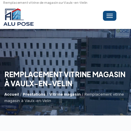
Remplacement vitrine de magasin sur Vaulx-en-Velin
Toggle
navigation
LA SOCIÉTÉ
PRESTATIONS
REMPLACEMENT VITRINE MAGASIN
À VAULX-EN-VELIN
MINI-GRUE ARAIGNÉE
Dépannage Vitrages
Accueil
/
Prestations
/
Vitrine magasin
/ Remplacement vitrine
magasin à Vaulx-en-Velin
Vitrine Magasin
RÉFÉRENCES
Expertise Bris De Glace
Capacité De Levage
Recherche De Fuite
Accès Difficiles