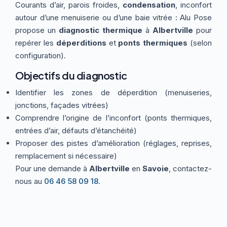
Courants d’air, parois froides,
condensation
, inconfort
Thermographie
ACTUALITÉS
Nos Formules
autour d’une menuiserie ou d’une baie vitrée : Alu Pose
propose un
diagnostic thermique
à
Albertville
pour
repérer les
déperditions
et
ponts thermiques
(selon
CONTACT
configuration).
Objectifs du diagnostic
ETRE RAPPELÉ
Identifier les zones de déperdition (menuiseries,
jonctions, façades vitrées)
Comprendre l’origine de l’inconfort (ponts thermiques,
entrées d’air, défauts d’étanchéité)
Proposer des pistes d’amélioration (réglages, reprises,
remplacement si nécessaire)
Pour une demande à
Albertville
en
Savoie
, contactez-
nous au
06 46 58 09 18
.