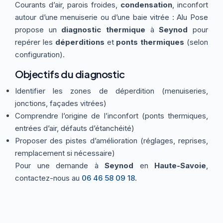
Courants d’air, parois froides,
condensation
, inconfort
Thermographie
ACTUALITÉS
Nos Formules
autour d’une menuiserie ou d’une baie vitrée : Alu Pose
propose un
diagnostic thermique
à
Seynod
pour
repérer les
déperditions
et
ponts thermiques
(selon
CONTACT
configuration).
Objectifs du diagnostic
ETRE RAPPELÉ
Identifier les zones de déperdition (menuiseries,
jonctions, façades vitrées)
Comprendre l’origine de l’inconfort (ponts thermiques,
entrées d’air, défauts d’étanchéité)
Proposer des pistes d’amélioration (réglages, reprises,
remplacement si nécessaire)
Pour une demande à
Seynod
en
Haute-Savoie
,
contactez-nous au
06 46 58 09 18
.