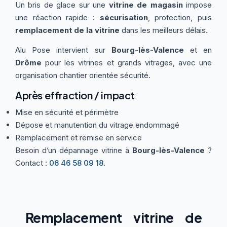
Un bris de glace sur une
vitrine de magasin
impose
Thermographie
ACTUALITÉS
Nos Formules
une réaction rapide :
sécurisation
, protection, puis
remplacement de la vitrine
dans les meilleurs délais.
Alu Pose intervient sur
Bourg-lès-Valence
et en
CONTACT
Drôme
pour les vitrines et grands vitrages, avec une
organisation chantier orientée sécurité.
ETRE RAPPELÉ
Après effraction / impact
Mise en sécurité et périmètre
Dépose et manutention du vitrage endommagé
Remplacement et remise en service
Besoin d’un dépannage vitrine à
Bourg-lès-Valence
?
Contact :
06 46 58 09 18
.
Remplacement vitrine de