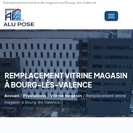
Remplacement vitrine de magasin sur Bourg-lès-Valence
Toggle
navigation
LA SOCIÉTÉ
PRESTATIONS
REMPLACEMENT VITRINE MAGASIN
À BOURG-LÈS-VALENCE
MINI-GRUE ARAIGNÉE
Dépannage Vitrages
Accueil
/
Prestations
/
Vitrine magasin
/ Remplacement vitrine
magasin à Bourg-lès-Valence
Vitrine Magasin
RÉFÉRENCES
Expertise Bris De Glace
Capacité De Levage
Recherche De Fuite
Accès Difficiles