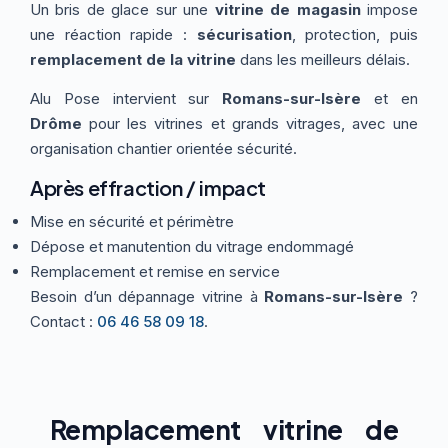
Un bris de glace sur une
vitrine de magasin
impose
Thermographie
ACTUALITÉS
Nos Formules
une réaction rapide :
sécurisation
, protection, puis
remplacement de la vitrine
dans les meilleurs délais.
Alu Pose intervient sur
Romans-sur-Isère
et en
CONTACT
Drôme
pour les vitrines et grands vitrages, avec une
organisation chantier orientée sécurité.
ETRE RAPPELÉ
Après effraction / impact
Mise en sécurité et périmètre
Dépose et manutention du vitrage endommagé
Remplacement et remise en service
Besoin d’un dépannage vitrine à
Romans-sur-Isère
?
Contact :
06 46 58 09 18
.
Remplacement vitrine de