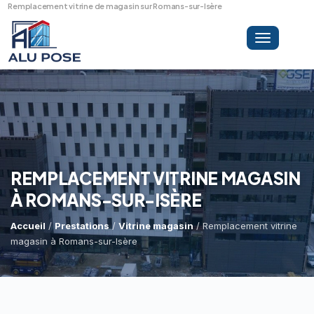
Remplacement vitrine de magasin sur Romans-sur-Isère
Toggle
navigation
LA SOCIÉTÉ
PRESTATIONS
REMPLACEMENT VITRINE MAGASIN
À ROMANS-SUR-ISÈRE
MINI-GRUE ARAIGNÉE
Dépannage Vitrages
Accueil
/
Prestations
/
Vitrine magasin
/ Remplacement vitrine
magasin à Romans-sur-Isère
Vitrine Magasin
RÉFÉRENCES
Expertise Bris De Glace
Capacité De Levage
Recherche De Fuite
Accès Difficiles