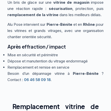
Un bris de glace sur une
vitrine de magasin
impose
Thermographie
ACTUALITÉS
Nos Formules
une réaction rapide :
sécurisation
, protection, puis
remplacement de la vitrine
dans les meilleurs délais.
Alu Pose intervient sur
Pierre-Bénite
et en
Rhône
pour
CONTACT
les vitrines et grands vitrages, avec une organisation
chantier orientée sécurité.
ETRE RAPPELÉ
Après effraction / impact
Mise en sécurité et périmètre
Dépose et manutention du vitrage endommagé
Remplacement et remise en service
Besoin d’un dépannage vitrine à
Pierre-Bénite
?
Contact :
06 46 58 09 18
.
Remplacement vitrine de