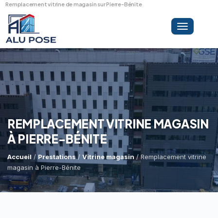
Remplacement vitrine de magasin sur Pierre-Bénite
Toggle
navigation
LA SOCIÉTÉ
PRESTATIONS
REMPLACEMENT VITRINE MAGASIN
À PIERRE-BÉNITE
MINI-GRUE ARAIGNÉE
Dépannage Vitrages
Accueil
/
Prestations
/
Vitrine magasin
/ Remplacement vitrine
magasin à Pierre-Bénite
Vitrine Magasin
RÉFÉRENCES
Expertise Bris De Glace
Capacité De Levage
Recherche De Fuite
Accès Difficiles