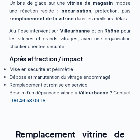
Un bris de glace sur une
vitrine de magasin
impose
Thermographie
ACTUALITÉS
Nos Formules
une réaction rapide :
sécurisation
, protection, puis
remplacement de la vitrine
dans les meilleurs délais.
Alu Pose intervient sur
Villeurbanne
et en
Rhône
pour
CONTACT
les vitrines et grands vitrages, avec une organisation
chantier orientée sécurité.
ETRE RAPPELÉ
Après effraction / impact
Mise en sécurité et périmètre
Dépose et manutention du vitrage endommagé
Remplacement et remise en service
Besoin d’un dépannage vitrine à
Villeurbanne
? Contact
:
06 46 58 09 18
.
Remplacement vitrine de