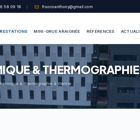
6 58 09 18
fruocoanthony@gmail.com
RESTATIONS
MINI-GRUE ARAIGNÉE
RÉFÉRENCES
ACTUAL
Dépannage Vitrages
Capacité De Levage
IQUE & THERMOGRAPHIE 
Vitrine Magasin
Accès Difficiles
Expertise Bris De Glace
Nos Formules
 thermique & thermographie à Vienne
Recherche De Fuite
Thermographie