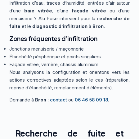
Infiltration d’eau, traces d’humidité, entrées d’air autour
Thermographie
ACTUALITÉS
Nos Formules
d’une
baie vitrée
, d’une
façade vitrée
ou d’une
menuiserie ? Alu Pose intervient pour la
recherche de
fuite
et le
diagnostic d’infiltration
à
Bron
.
CONTACT
Zones fréquentes d’infiltration
Jonctions menuiserie / maçonnerie
ETRE RAPPELÉ
Étanchéité périphérique et points singuliers
Façade vitrée, verrière, châssis aluminium
Nous analysons la configuration et orientons vers les
actions correctives adaptées selon le cas (réparation,
reprise d’étanchéité, remplacement d’éléments).
Demande à
Bron
:
contact
ou
06 46 58 09 18
.
Recherche de fuite et