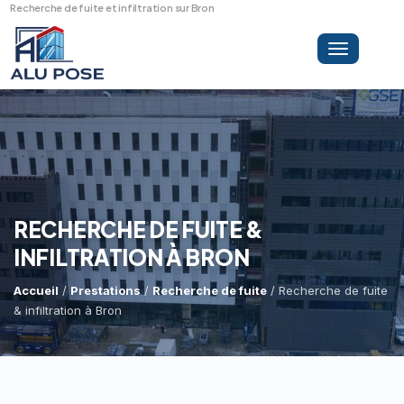
Recherche de fuite et infiltration sur Bron
Toggle
navigation
LA SOCIÉTÉ
PRESTATIONS
RECHERCHE DE FUITE &
INFILTRATION À BRON
MINI-GRUE ARAIGNÉE
Dépannage Vitrages
Accueil
/
Prestations
/
Recherche de fuite
/ Recherche de fuite
& infiltration à Bron
Vitrine Magasin
RÉFÉRENCES
Expertise Bris De Glace
Capacité De Levage
Recherche De Fuite
Accès Difficiles